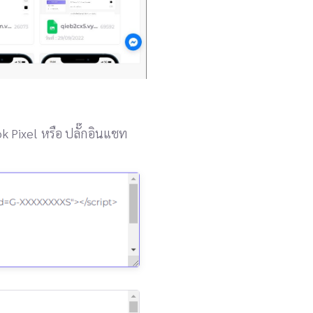
ok Pixel หรือ ปลั๊กอินแชท